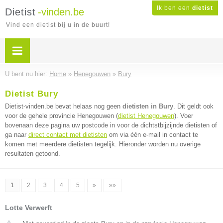
Ik ben een
dietist
Dietist
-vinden.be
Vind een dietist bij u in de buurt!
U bent nu hier:
Home
»
Henegouwen
»
Bury
Dietist Bury
Dietist-vinden.be bevat helaas nog geen
dietisten in Bury
. Dit geldt ook
voor de gehele provincie Henegouwen (
dietist Henegouwen
). Voer
bovenaan deze pagina uw postcode in voor de dichtstbijzijnde dietisten of
ga naar
direct contact met dietisten
om via één e-mail in contact te
komen met meerdere dietisten tegelijk. Hieronder worden nu overige
resultaten getoond.
1
2
3
4
5
»
»»
Lotte Verwerft