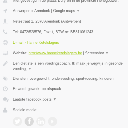
Niet gevestigd in de plaats Bury en in de provincie Henegouwen.
Antwerpen
»
Arendonk
|
Google maps
▼
Netestraat 2
,
2370
Arendonk
(
Antwerpen
)
Tel:
0472/528576
, Fax:
/
, BTW-nr:
BE811061243
E-mail › Hanne Ketelslagers
Website:
http://www.hanneketelslagers.be
|
Screenshot
▼
Een diëtiste is een voedingscoach. Ik maak je wegwijs in gezonde
voeding,
▼
Diensten: overgewicht, ondervoeding, sportvoeding, kinderen
Er wordt gewerkt op afspraak.
Laatste facebook posts
▼
Sociale media: