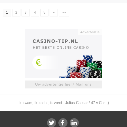
1
2
3
4
5
»
»»
Uw advertentie hier? Mail ons
Ik kwam, ik zocht, ik vond - Julius Caesar / 47 v.Chr. ;)