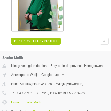
BEKIJK VOLLEDIG PROFIEL
Sneha Malik
Niet gevestigd in de plaats Bury en in de provincie Henegouwen.
Antwerpen
»
Wilrijk
|
Google maps
▼
Prins Boudewijnlaan 347
,
2610
Wilrijk
(
Antwerpen
)
Tel:
0495/99.39.13
, Fax:
-
, BTW-nr:
BE0550374238
E-mail › Sneha Malik