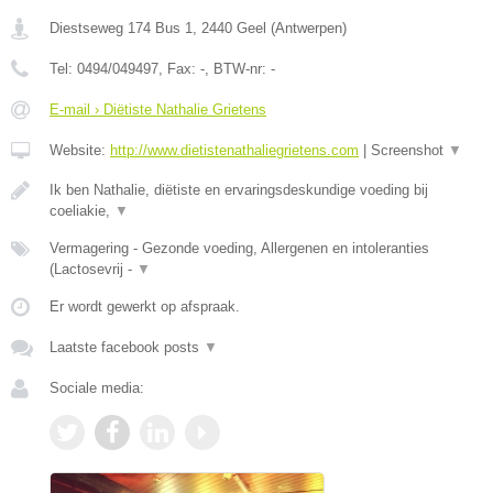
Diestseweg 174 Bus 1
,
2440
Geel
(
Antwerpen
)
Tel:
0494/049497
, Fax:
-
, BTW-nr:
-
E-mail › Diëtiste Nathalie Grietens
Website:
http://www.dietistenathaliegrietens.com
|
Screenshot
▼
Ik ben Nathalie, diëtiste en ervaringsdeskundige voeding bij
coeliakie,
▼
Vermagering - Gezonde voeding, Allergenen en intoleranties
(Lactosevrij -
▼
Er wordt gewerkt op afspraak.
Laatste facebook posts
▼
Sociale media: