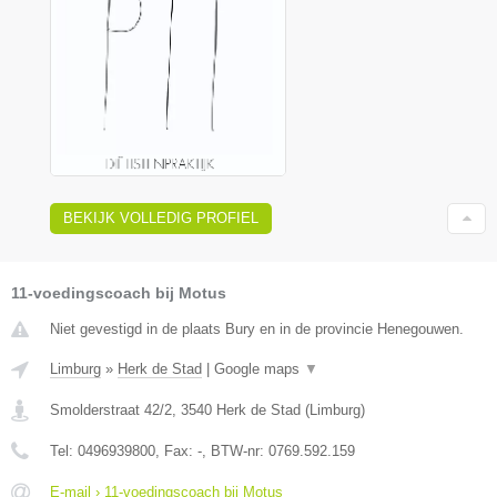
BEKIJK VOLLEDIG PROFIEL
11-voedingscoach bij Motus
Niet gevestigd in de plaats Bury en in de provincie Henegouwen.
Limburg
»
Herk de Stad
|
Google maps
▼
Smolderstraat 42/2
,
3540
Herk de Stad
(
Limburg
)
Tel:
0496939800
, Fax:
-
, BTW-nr:
0769.592.159
E-mail › 11-voedingscoach bij Motus