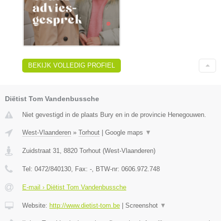
BEKIJK VOLLEDIG PROFIEL
Diëtist Tom Vandenbussche
Niet gevestigd in de plaats Bury en in de provincie Henegouwen.
West-Vlaanderen
»
Torhout
|
Google maps
▼
Zuidstraat 31
,
8820
Torhout
(
West-Vlaanderen
)
Tel:
0472/840130
, Fax:
-
, BTW-nr:
0606.972.748
E-mail › Diëtist Tom Vandenbussche
Website:
http://www.dietist-tom.be
|
Screenshot
▼