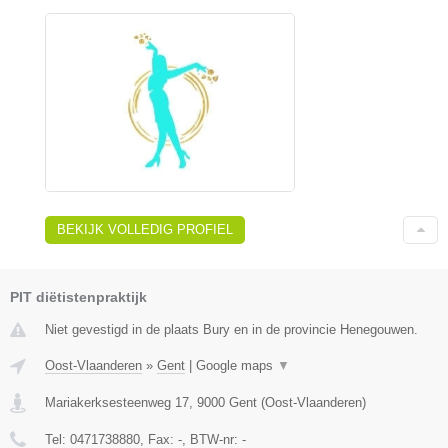
BEKIJK VOLLEDIG PROFIEL
PIT diëtistenpraktijk
Niet gevestigd in de plaats Bury en in de provincie Henegouwen.
Oost-Vlaanderen
»
Gent
|
Google maps
▼
Mariakerksesteenweg 17
,
9000
Gent
(
Oost-Vlaanderen
)
Tel:
0471738880
, Fax:
-
, BTW-nr:
-