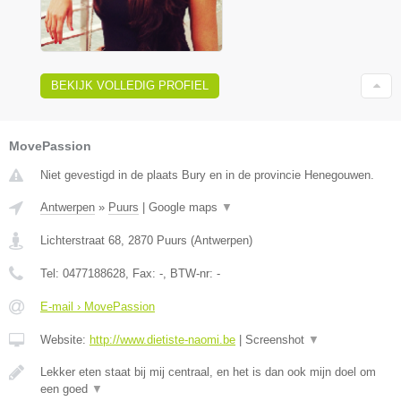
BEKIJK VOLLEDIG PROFIEL
MovePassion
Niet gevestigd in de plaats Bury en in de provincie Henegouwen.
Antwerpen
»
Puurs
|
Google maps
▼
Lichterstraat 68
,
2870
Puurs
(
Antwerpen
)
Tel:
0477188628
, Fax:
-
, BTW-nr:
-
E-mail › MovePassion
Website:
http://www.dietiste-naomi.be
|
Screenshot
▼
Lekker eten staat bij mij centraal, en het is dan ook mijn doel om
een goed
▼