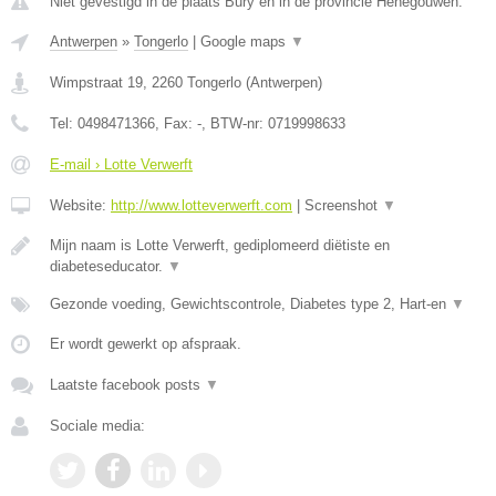
Niet gevestigd in de plaats Bury en in de provincie Henegouwen.
Antwerpen
»
Tongerlo
|
Google maps
▼
Wimpstraat 19
,
2260
Tongerlo
(
Antwerpen
)
Tel:
0498471366
, Fax:
-
, BTW-nr:
0719998633
E-mail › Lotte Verwerft
Website:
http://www.lotteverwerft.com
|
Screenshot
▼
Mijn naam is Lotte Verwerft, gediplomeerd diëtiste en
diabeteseducator.
▼
Gezonde voeding, Gewichtscontrole, Diabetes type 2, Hart-en
▼
Er wordt gewerkt op afspraak.
Laatste facebook posts
▼
Sociale media: