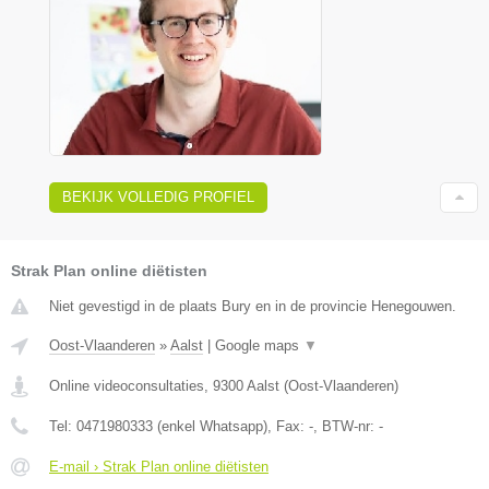
BEKIJK VOLLEDIG PROFIEL
Strak Plan online diëtisten
Niet gevestigd in de plaats Bury en in de provincie Henegouwen.
Oost-Vlaanderen
»
Aalst
|
Google maps
▼
Online videoconsultaties
,
9300
Aalst
(
Oost-Vlaanderen
)
Tel:
0471980333 (enkel Whatsapp)
, Fax:
-
, BTW-nr:
-
E-mail › Strak Plan online diëtisten