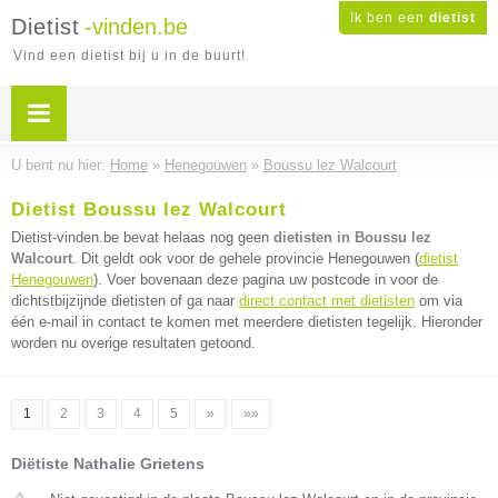
Ik ben een
dietist
Dietist
-vinden.be
Vind een dietist bij u in de buurt!
U bent nu hier:
Home
»
Henegouwen
»
Boussu lez Walcourt
Dietist Boussu lez Walcourt
Dietist-vinden.be bevat helaas nog geen
dietisten in Boussu lez
Walcourt
. Dit geldt ook voor de gehele provincie Henegouwen (
dietist
Henegouwen
). Voer bovenaan deze pagina uw postcode in voor de
dichtstbijzijnde dietisten of ga naar
direct contact met dietisten
om via
één e-mail in contact te komen met meerdere dietisten tegelijk. Hieronder
worden nu overige resultaten getoond.
1
2
3
4
5
»
»»
Diëtiste Nathalie Grietens