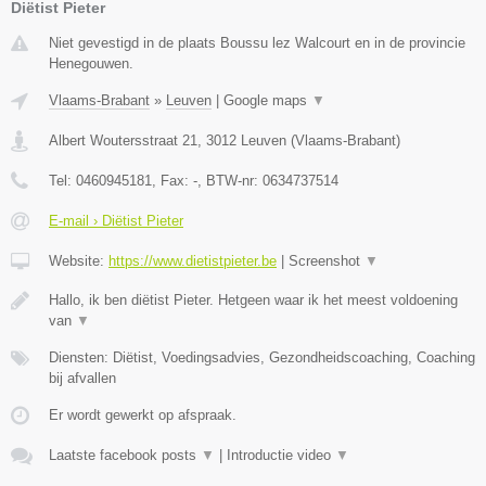
Diëtist Pieter
Niet gevestigd in de plaats Boussu lez Walcourt en in de provincie
Henegouwen.
Vlaams-Brabant
»
Leuven
|
Google maps
▼
Albert Woutersstraat 21
,
3012
Leuven
(
Vlaams-Brabant
)
Tel:
0460945181
, Fax:
-
, BTW-nr:
0634737514
E-mail › Diëtist Pieter
Website:
https://www.dietistpieter.be
|
Screenshot
▼
Hallo, ik ben diëtist Pieter. Hetgeen waar ik het meest voldoening
van
▼
Diensten: Diëtist, Voedingsadvies, Gezondheidscoaching, Coaching
bij afvallen
Er wordt gewerkt op afspraak.
Laatste facebook posts
▼
|
Introductie video
▼