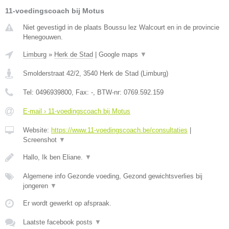
11-voedingscoach bij Motus
Niet gevestigd in de plaats Boussu lez Walcourt en in de provincie
Henegouwen.
Limburg
»
Herk de Stad
|
Google maps
▼
Smolderstraat 42/2
,
3540
Herk de Stad
(
Limburg
)
Tel:
0496939800
, Fax:
-
, BTW-nr:
0769.592.159
E-mail › 11-voedingscoach bij Motus
Website:
https://www.11-voedingscoach.be/consultaties
|
Screenshot
▼
Hallo, Ik ben Eliane.
▼
Algemene info Gezonde voeding, Gezond gewichtsverlies bij
jongeren
▼
Er wordt gewerkt op afspraak.
Laatste facebook posts
▼