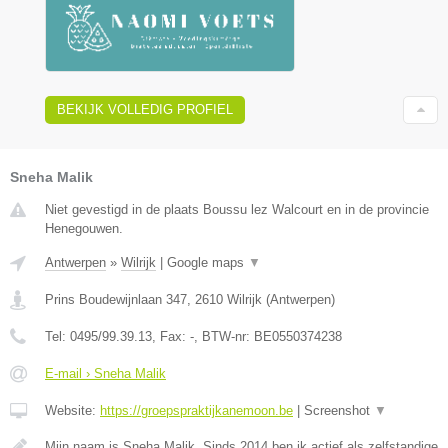
BEKIJK VOLLEDIG PROFIEL
Sneha Malik
Niet gevestigd in de plaats Boussu lez Walcourt en in de provincie
Henegouwen.
Antwerpen
»
Wilrijk
|
Google maps
▼
Prins Boudewijnlaan 347
,
2610
Wilrijk
(
Antwerpen
)
Tel:
0495/99.39.13
, Fax:
-
, BTW-nr:
BE0550374238
E-mail › Sneha Malik
Website:
https://groepspraktijkanemoon.be
|
Screenshot
▼
Mijn naam is Sneha Malik. Sinds 2014 ben ik actief als zelfstandige