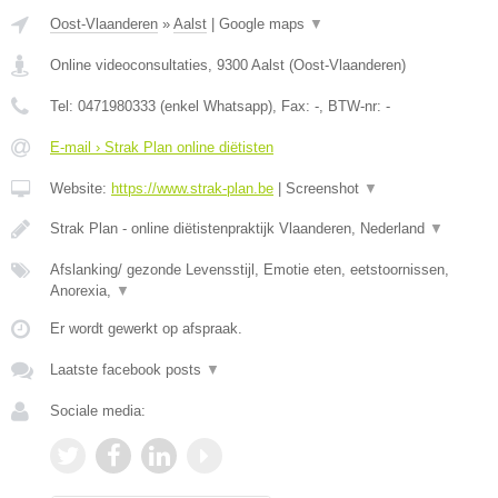
Oost-Vlaanderen
»
Aalst
|
Google maps
▼
Online videoconsultaties
,
9300
Aalst
(
Oost-Vlaanderen
)
Tel:
0471980333 (enkel Whatsapp)
, Fax:
-
, BTW-nr:
-
E-mail › Strak Plan online diëtisten
Website:
https://www.strak-plan.be
|
Screenshot
▼
Strak Plan - online diëtistenpraktijk Vlaanderen, Nederland
▼
Afslanking/ gezonde Levensstijl, Emotie eten, eetstoornissen,
Anorexia,
▼
Er wordt gewerkt op afspraak.
Laatste facebook posts
▼
Sociale media: