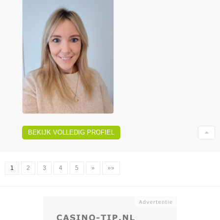
BEKIJK VOLLEDIG PROFIEL
1
2
3
4
5
»
»»