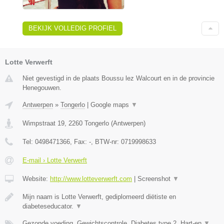
BEKIJK VOLLEDIG PROFIEL
Lotte Verwerft
Niet gevestigd in de plaats Boussu lez Walcourt en in de provincie
Henegouwen.
Antwerpen
»
Tongerlo
|
Google maps
▼
Wimpstraat 19
,
2260
Tongerlo
(
Antwerpen
)
Tel:
0498471366
, Fax:
-
, BTW-nr:
0719998633
E-mail › Lotte Verwerft
Website:
http://www.lotteverwerft.com
|
Screenshot
▼
Mijn naam is Lotte Verwerft, gediplomeerd diëtiste en
diabeteseducator.
▼
Gezonde voeding, Gewichtscontrole, Diabetes type 2, Hart-en
▼