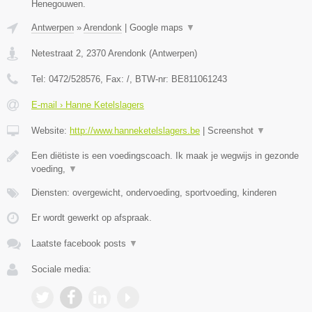
Henegouwen.
Antwerpen
»
Arendonk
|
Google maps
▼
Netestraat 2
,
2370
Arendonk
(
Antwerpen
)
Tel:
0472/528576
, Fax:
/
, BTW-nr:
BE811061243
E-mail › Hanne Ketelslagers
Website:
http://www.hanneketelslagers.be
|
Screenshot
▼
Een diëtiste is een voedingscoach. Ik maak je wegwijs in gezonde
voeding,
▼
Diensten: overgewicht, ondervoeding, sportvoeding, kinderen
Er wordt gewerkt op afspraak.
Laatste facebook posts
▼
Sociale media: