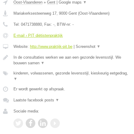
Oost-Vlaanderen
»
Gent
|
Google maps
▼
Mariakerksesteenweg 17
,
9000
Gent
(
Oost-Vlaanderen
)
Tel:
0471738880
, Fax:
-
, BTW-nr:
-
E-mail › PIT diëtistenpraktijk
Website:
http://www.praktijk-pit.be
|
Screenshot
▼
In de consultaties werken we aan een gezonde levensstijl. We
bouwen samen
▼
kinderen, volwassenen, gezonde levensstijl, kieskeurig eetgedrag,
▼
Er wordt gewerkt op afspraak.
Laatste facebook posts
▼
Sociale media: