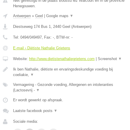
Niet gevestigd in de plaats Boussu lez Walcourt en in de provincie
Henegouwen.
Antwerpen
»
Geel
|
Google maps
▼
Diestseweg 174 Bus 1
,
2440
Geel
(
Antwerpen
)
Tel:
0494/049497
, Fax:
-
, BTW-nr:
-
E-mail › Diëtiste Nathalie Grietens
Website:
http://www.dietistenathaliegrietens.com
|
Screenshot
▼
Ik ben Nathalie, diëtiste en ervaringsdeskundige voeding bij
coeliakie,
▼
Vermagering - Gezonde voeding, Allergenen en intoleranties
(Lactosevrij -
▼
Er wordt gewerkt op afspraak.
Laatste facebook posts
▼
Sociale media: