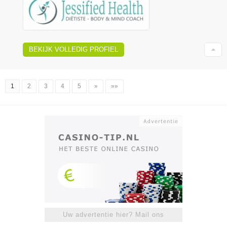
BEKIJK VOLLEDIG PROFIEL
1
2
3
4
5
»
»»
Uw advertentie hier? Mail ons