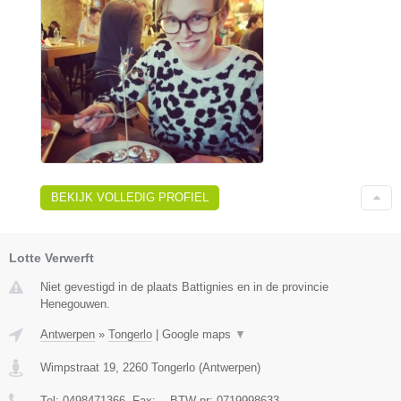
BEKIJK VOLLEDIG PROFIEL
Lotte Verwerft
Niet gevestigd in de plaats Battignies en in de provincie
Henegouwen.
Antwerpen
»
Tongerlo
|
Google maps
▼
Wimpstraat 19
,
2260
Tongerlo
(
Antwerpen
)
Tel:
0498471366
, Fax:
-
, BTW-nr:
0719998633