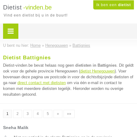
Ik ben een
dietist
Dietist
-vinden.be
Vind een dietist bij u in de buurt!
U bent nu hier:
Home
»
Henegouwen
»
Battignies
Dietist Battignies
Dietist-vinden.be bevat helaas nog geen
dietisten in Battignies
. Dit geldt
ook voor de gehele provincie Henegouwen (
dietist Henegouwen
). Voer
bovenaan deze pagina uw postcode in voor de dichtstbijzijnde dietisten of
ga naar
direct contact met dietisten
om via één e-mail in contact te
komen met meerdere dietisten tegelijk. Hieronder worden nu overige
resultaten getoond.
1
2
3
4
5
»
»»
Sneha Malik