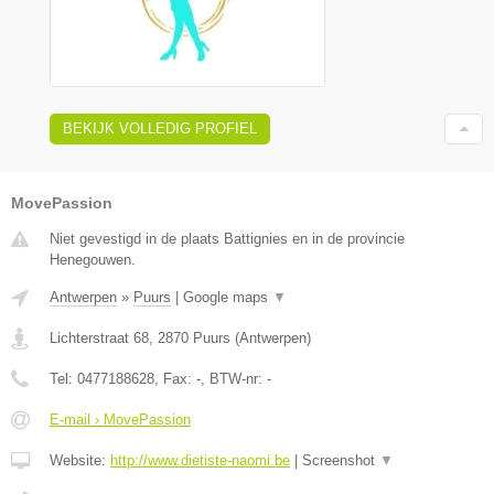
BEKIJK VOLLEDIG PROFIEL
MovePassion
Niet gevestigd in de plaats Battignies en in de provincie
Henegouwen.
Antwerpen
»
Puurs
|
Google maps
▼
Lichterstraat 68
,
2870
Puurs
(
Antwerpen
)
Tel:
0477188628
, Fax:
-
, BTW-nr:
-
E-mail › MovePassion
Website:
http://www.dietiste-naomi.be
|
Screenshot
▼