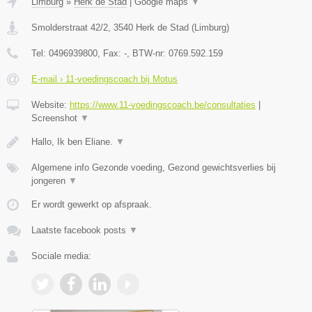
Limburg
»
Herk de Stad
|
Google maps
▼
Smolderstraat 42/2
,
3540
Herk de Stad
(
Limburg
)
Tel:
0496939800
, Fax:
-
, BTW-nr:
0769.592.159
E-mail › 11-voedingscoach bij Motus
Website:
https://www.11-voedingscoach.be/consultaties
|
Screenshot
▼
Hallo, Ik ben Eliane.
▼
Algemene info Gezonde voeding, Gezond gewichtsverlies bij
jongeren
▼
Er wordt gewerkt op afspraak.
Laatste facebook posts
▼
Sociale media: