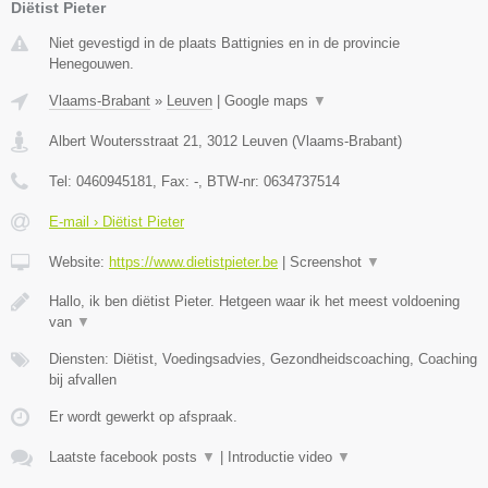
Diëtist Pieter
Niet gevestigd in de plaats Battignies en in de provincie
Henegouwen.
Vlaams-Brabant
»
Leuven
|
Google maps
▼
Albert Woutersstraat 21
,
3012
Leuven
(
Vlaams-Brabant
)
Tel:
0460945181
, Fax:
-
, BTW-nr:
0634737514
E-mail › Diëtist Pieter
Website:
https://www.dietistpieter.be
|
Screenshot
▼
Hallo, ik ben diëtist Pieter. Hetgeen waar ik het meest voldoening
van
▼
Diensten: Diëtist, Voedingsadvies, Gezondheidscoaching, Coaching
bij afvallen
Er wordt gewerkt op afspraak.
Laatste facebook posts
▼
|
Introductie video
▼