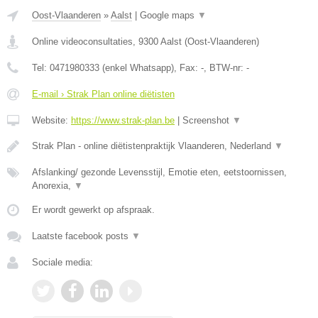
Oost-Vlaanderen
»
Aalst
|
Google maps
▼
Online videoconsultaties
,
9300
Aalst
(
Oost-Vlaanderen
)
Tel:
0471980333 (enkel Whatsapp)
, Fax:
-
, BTW-nr:
-
E-mail › Strak Plan online diëtisten
Website:
https://www.strak-plan.be
|
Screenshot
▼
Strak Plan - online diëtistenpraktijk Vlaanderen, Nederland
▼
Afslanking/ gezonde Levensstijl, Emotie eten, eetstoornissen,
Anorexia,
▼
Er wordt gewerkt op afspraak.
Laatste facebook posts
▼
Sociale media: