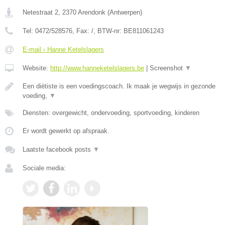
Netestraat 2
,
2370
Arendonk
(
Antwerpen
)
Tel:
0472/528576
, Fax:
/
, BTW-nr:
BE811061243
E-mail › Hanne Ketelslagers
Website:
http://www.hanneketelslagers.be
|
Screenshot
▼
Een diëtiste is een voedingscoach. Ik maak je wegwijs in gezonde
voeding,
▼
Diensten: overgewicht, ondervoeding, sportvoeding, kinderen
Er wordt gewerkt op afspraak.
Laatste facebook posts
▼
Sociale media: