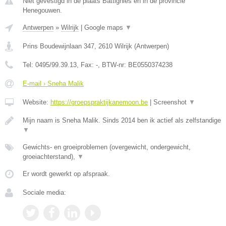
Niet gevestigd in de plaats Battignies en in de provincie
Henegouwen.
Antwerpen
»
Wilrijk
|
Google maps
▼
Prins Boudewijnlaan 347
,
2610
Wilrijk
(
Antwerpen
)
Tel:
0495/99.39.13
, Fax:
-
, BTW-nr:
BE0550374238
E-mail › Sneha Malik
Website:
https://groepspraktijkanemoon.be
|
Screenshot
▼
Mijn naam is Sneha Malik. Sinds 2014 ben ik actief als zelfstandige
▼
Gewichts- en groeiproblemen (overgewicht, ondergewicht,
groeiachterstand),
▼
Er wordt gewerkt op afspraak.
Sociale media: