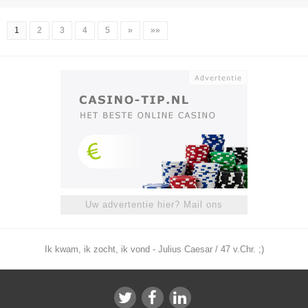
1
2
3
4
5
»
»»
Uw advertentie hier? Mail ons
Ik kwam, ik zocht, ik vond - Julius Caesar / 47 v.Chr. ;)