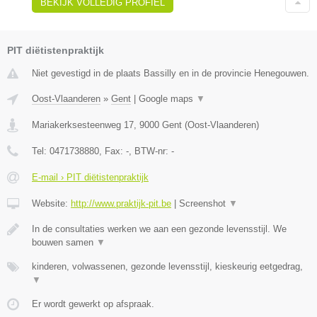
BEKIJK VOLLEDIG PROFIEL
PIT diëtistenpraktijk
Niet gevestigd in de plaats Bassilly en in de provincie Henegouwen.
Oost-Vlaanderen
»
Gent
|
Google maps
▼
Mariakerksesteenweg 17
,
9000
Gent
(
Oost-Vlaanderen
)
Tel:
0471738880
, Fax:
-
, BTW-nr:
-
E-mail › PIT diëtistenpraktijk
Website:
http://www.praktijk-pit.be
|
Screenshot
▼
In de consultaties werken we aan een gezonde levensstijl. We
bouwen samen
▼
kinderen, volwassenen, gezonde levensstijl, kieskeurig eetgedrag,
▼
Er wordt gewerkt op afspraak.