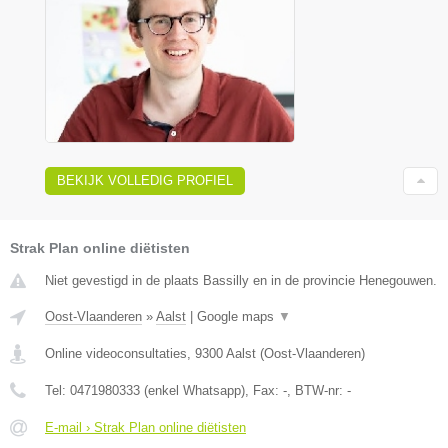
BEKIJK VOLLEDIG PROFIEL
Strak Plan online diëtisten
Niet gevestigd in de plaats Bassilly en in de provincie Henegouwen.
Oost-Vlaanderen
»
Aalst
|
Google maps
▼
Online videoconsultaties
,
9300
Aalst
(
Oost-Vlaanderen
)
Tel:
0471980333 (enkel Whatsapp)
, Fax:
-
, BTW-nr:
-
E-mail › Strak Plan online diëtisten