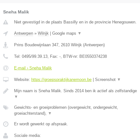
Sneha Malik
Niet gevestigd in de plaats Bassilly en in de provincie Henegouwen.
Antwerpen
»
Wilrijk
|
Google maps
▼
Prins Boudewijnlaan 347
,
2610
Wilrijk
(
Antwerpen
)
Tel:
0495/99.39.13
, Fax:
-
, BTW-nr:
BE0550374238
E-mail › Sneha Malik
Website:
https://groepspraktijkanemoon.be
|
Screenshot
▼
Mijn naam is Sneha Malik. Sinds 2014 ben ik actief als zelfstandige
▼
Gewichts- en groeiproblemen (overgewicht, ondergewicht,
groeiachterstand),
▼
Er wordt gewerkt op afspraak.
Sociale media: