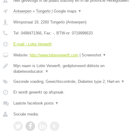
Niet gevestigd in de plaats Bassilly en in de provincie Henegouwen.
Antwerpen
»
Tongerlo
|
Google maps
▼
Wimpstraat 19
,
2260
Tongerlo
(
Antwerpen
)
Tel:
0498471366
, Fax:
-
, BTW-nr:
0719998633
E-mail › Lotte Verwerft
Website:
http://www.lotteverwerft.com
|
Screenshot
▼
Mijn naam is Lotte Verwerft, gediplomeerd diëtiste en
diabeteseducator.
▼
Gezonde voeding, Gewichtscontrole, Diabetes type 2, Hart-en
▼
Er wordt gewerkt op afspraak.
Laatste facebook posts
▼
Sociale media: