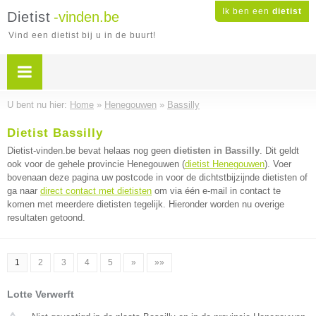
Ik ben een
dietist
Dietist
-vinden.be
Vind een dietist bij u in de buurt!
U bent nu hier:
Home
»
Henegouwen
»
Bassilly
Dietist Bassilly
Dietist-vinden.be bevat helaas nog geen
dietisten in Bassilly
. Dit geldt
ook voor de gehele provincie Henegouwen (
dietist Henegouwen
). Voer
bovenaan deze pagina uw postcode in voor de dichtstbijzijnde dietisten of
ga naar
direct contact met dietisten
om via één e-mail in contact te
komen met meerdere dietisten tegelijk. Hieronder worden nu overige
resultaten getoond.
1
2
3
4
5
»
»»
Lotte Verwerft