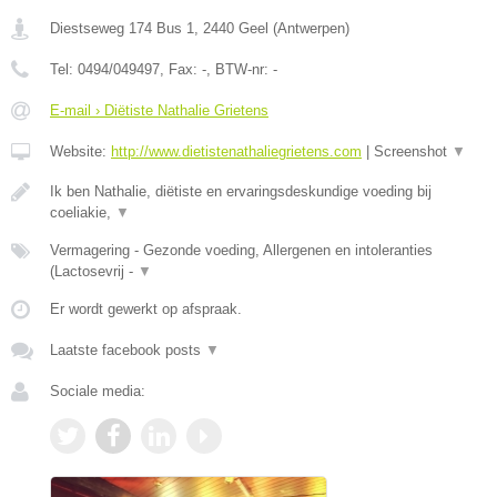
Diestseweg 174 Bus 1
,
2440
Geel
(
Antwerpen
)
Tel:
0494/049497
, Fax:
-
, BTW-nr:
-
E-mail › Diëtiste Nathalie Grietens
Website:
http://www.dietistenathaliegrietens.com
|
Screenshot
▼
Ik ben Nathalie, diëtiste en ervaringsdeskundige voeding bij
coeliakie,
▼
Vermagering - Gezonde voeding, Allergenen en intoleranties
(Lactosevrij -
▼
Er wordt gewerkt op afspraak.
Laatste facebook posts
▼
Sociale media: