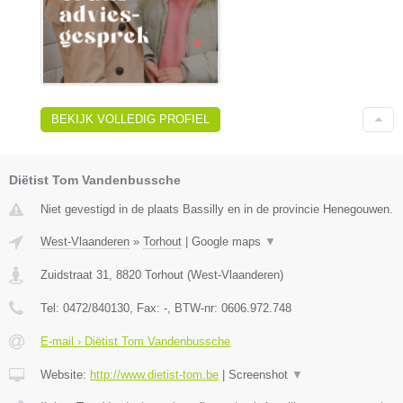
BEKIJK VOLLEDIG PROFIEL
Diëtist Tom Vandenbussche
Niet gevestigd in de plaats Bassilly en in de provincie Henegouwen.
West-Vlaanderen
»
Torhout
|
Google maps
▼
Zuidstraat 31
,
8820
Torhout
(
West-Vlaanderen
)
Tel:
0472/840130
, Fax:
-
, BTW-nr:
0606.972.748
E-mail › Diëtist Tom Vandenbussche
Website:
http://www.dietist-tom.be
|
Screenshot
▼