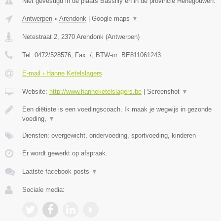
Niet gevestigd in de plaats Bassilly en in de provincie Henegouwen.
Antwerpen
»
Arendonk
|
Google maps
▼
Netestraat 2
,
2370
Arendonk
(
Antwerpen
)
Tel:
0472/528576
, Fax:
/
, BTW-nr:
BE811061243
E-mail › Hanne Ketelslagers
Website:
http://www.hanneketelslagers.be
|
Screenshot
▼
Een diëtiste is een voedingscoach. Ik maak je wegwijs in gezonde
voeding,
▼
Diensten: overgewicht, ondervoeding, sportvoeding, kinderen
Er wordt gewerkt op afspraak.
Laatste facebook posts
▼
Sociale media: