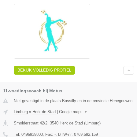
BEKIJK VOLLEDIG PROFIEL
11-voedingscoach bij Motus
Niet gevestigd in de plaats Bassilly en in de provincie Henegouwen.
Limburg
»
Herk de Stad
|
Google maps
▼
Smolderstraat 42/2
,
3540
Herk de Stad
(
Limburg
)
Tel:
0496939800
, Fax:
-
, BTW-nr:
0769.592.159