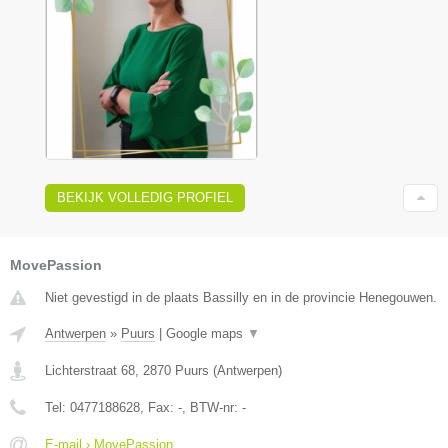
BEKIJK VOLLEDIG PROFIEL
MovePassion
Niet gevestigd in de plaats Bassilly en in de provincie Henegouwen.
Antwerpen
»
Puurs
|
Google maps
▼
Lichterstraat 68
,
2870
Puurs
(
Antwerpen
)
Tel:
0477188628
, Fax:
-
, BTW-nr:
-
E-mail › MovePassion