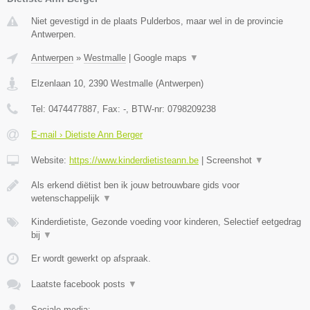
Niet gevestigd in de plaats Pulderbos, maar wel in de provincie
Antwerpen.
Antwerpen
»
Westmalle
|
Google maps
▼
Elzenlaan 10
,
2390
Westmalle
(
Antwerpen
)
Tel:
0474477887
, Fax:
-
, BTW-nr:
0798209238
E-mail › Dietiste Ann Berger
Website:
https://www.kinderdietisteann.be
|
Screenshot
▼
Als erkend diëtist ben ik jouw betrouwbare gids voor
wetenschappelijk
▼
Kinderdietiste, Gezonde voeding voor kinderen, Selectief eetgedrag
bij
▼
Er wordt gewerkt op afspraak.
Laatste facebook posts
▼
Sociale media: