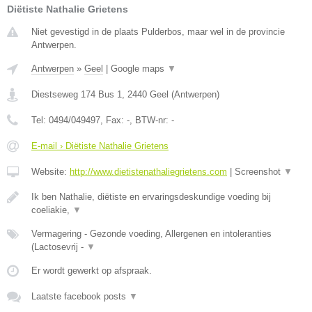
Diëtiste Nathalie Grietens
Niet gevestigd in de plaats Pulderbos, maar wel in de provincie
Antwerpen.
Antwerpen
»
Geel
|
Google maps
▼
Diestseweg 174 Bus 1
,
2440
Geel
(
Antwerpen
)
Tel:
0494/049497
, Fax:
-
, BTW-nr:
-
E-mail › Diëtiste Nathalie Grietens
Website:
http://www.dietistenathaliegrietens.com
|
Screenshot
▼
Ik ben Nathalie, diëtiste en ervaringsdeskundige voeding bij
coeliakie,
▼
Vermagering - Gezonde voeding, Allergenen en intoleranties
(Lactosevrij -
▼
Er wordt gewerkt op afspraak.
Laatste facebook posts
▼