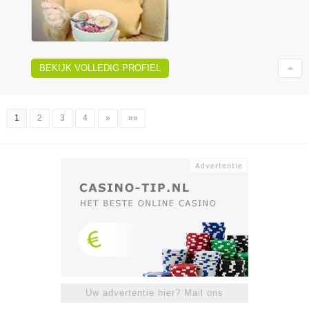
BEKIJK VOLLEDIG PROFIEL
1
2
3
4
»
»»
Uw advertentie hier? Mail ons