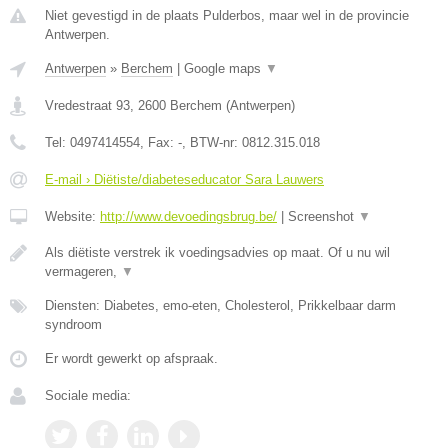
Niet gevestigd in de plaats Pulderbos, maar wel in de provincie
Antwerpen.
Antwerpen
»
Berchem
|
Google maps
▼
Vredestraat 93
,
2600
Berchem
(
Antwerpen
)
Tel:
0497414554
, Fax:
-
, BTW-nr:
0812.315.018
E-mail › Diëtiste/diabeteseducator Sara Lauwers
Website:
http://www.devoedingsbrug.be/
|
Screenshot
▼
Als diëtiste verstrek ik voedingsadvies op maat. Of u nu wil
vermageren,
▼
Diensten: Diabetes, emo-eten, Cholesterol, Prikkelbaar darm
syndroom
Er wordt gewerkt op afspraak.
Sociale media: