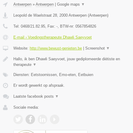
Antwerpen
»
Antwerpen
|
Google maps
▼
Leopold de Waelstraat 28
,
2000
Antwerpen
(
Antwerpen
)
Tel:
0468/21.82.95
, Fax:
-
, BTW-nr:
0567854826
E-mail › Voedingstherapeute Dhawli Saeyvoet
Website:
http://www.bewust-genieten.be
|
Screenshot
▼
Hallo, ik ben Dhawli Saeyvoet, jouw gediplomeerde diëtiste en
therapeute
▼
Diensten: Eetstoornissen, Emo-eten, Eetbuien
Er wordt gewerkt op afspraak.
Laatste facebook posts
▼
Sociale media: