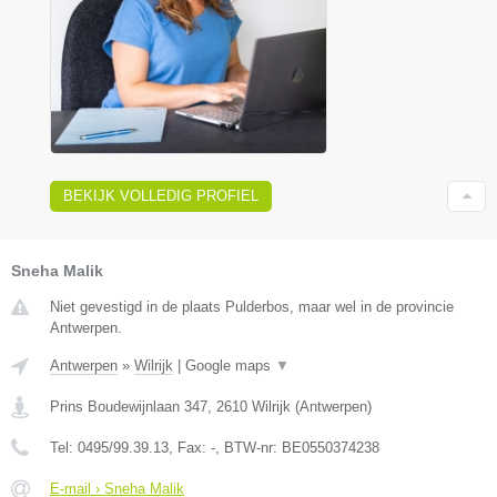
BEKIJK VOLLEDIG PROFIEL
Sneha Malik
Niet gevestigd in de plaats Pulderbos, maar wel in de provincie
Antwerpen.
Antwerpen
»
Wilrijk
|
Google maps
▼
Prins Boudewijnlaan 347
,
2610
Wilrijk
(
Antwerpen
)
Tel:
0495/99.39.13
, Fax:
-
, BTW-nr:
BE0550374238
E-mail › Sneha Malik