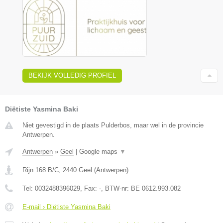
BEKIJK VOLLEDIG PROFIEL
Diëtiste Yasmina Baki
Niet gevestigd in de plaats Pulderbos, maar wel in de provincie
Antwerpen.
Antwerpen
»
Geel
|
Google maps
▼
Rijn 168 B/C
,
2440
Geel
(
Antwerpen
)
Tel:
0032488396029
, Fax:
-
, BTW-nr:
BE 0612.993.082
E-mail › Diëtiste Yasmina Baki