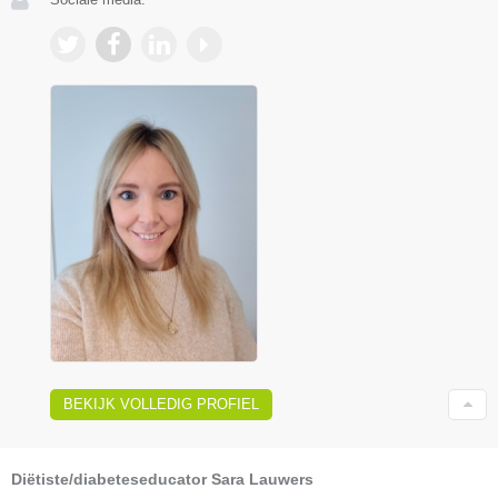
BEKIJK VOLLEDIG PROFIEL
Diëtiste/diabeteseducator Sara Lauwers