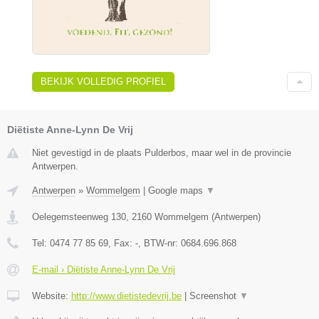
BEKIJK VOLLEDIG PROFIEL
Diëtiste Anne-Lynn De Vrij
Niet gevestigd in de plaats Pulderbos, maar wel in de provincie
Antwerpen.
Antwerpen
»
Wommelgem
|
Google maps
▼
Oelegemsteenweg 130
,
2160
Wommelgem
(
Antwerpen
)
Tel:
0474 77 85 69
, Fax:
-
, BTW-nr:
0684.696.868
E-mail › Diëtiste Anne-Lynn De Vrij
Website:
http://www.dietistedevrij.be
|
Screenshot
▼