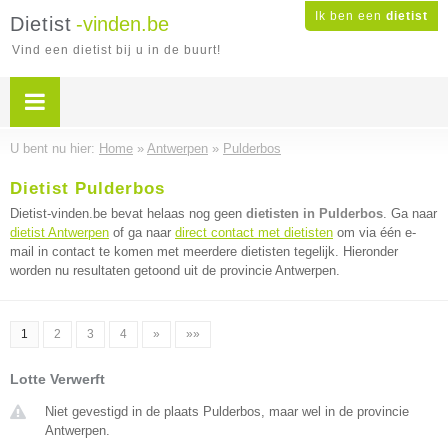
Ik ben een
dietist
Dietist
-vinden.be
Vind een dietist bij u in de buurt!
U bent nu hier:
Home
»
Antwerpen
»
Pulderbos
Dietist Pulderbos
Dietist-vinden.be bevat helaas nog geen
dietisten in Pulderbos
. Ga naar
dietist Antwerpen
of ga naar
direct contact met dietisten
om via één e-
mail in contact te komen met meerdere dietisten tegelijk. Hieronder
worden nu resultaten getoond uit de provincie Antwerpen.
1
2
3
4
»
»»
Lotte Verwerft
Niet gevestigd in de plaats Pulderbos, maar wel in de provincie
Antwerpen.