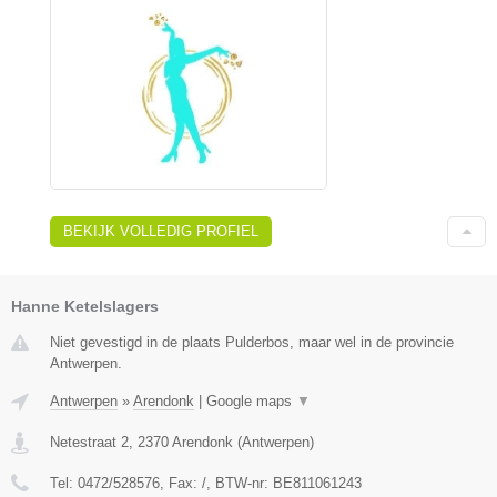
BEKIJK VOLLEDIG PROFIEL
Hanne Ketelslagers
Niet gevestigd in de plaats Pulderbos, maar wel in de provincie
Antwerpen.
Antwerpen
»
Arendonk
|
Google maps
▼
Netestraat 2
,
2370
Arendonk
(
Antwerpen
)
Tel:
0472/528576
, Fax:
/
, BTW-nr:
BE811061243