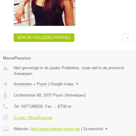
BEKIJK VOLLEDIG PROFIEL
MovePassion
Niet gevestigd in de plaats Pulderbos, maar wel in de provincie
Antwerpen.
Antwerpen
»
Puurs
|
Google maps
▼
Lichterstraat 68
,
2870
Puurs
(
Antwerpen
)
Tel:
0477188628
, Fax:
-
, BTW-nr:
-
E-mail › MovePassion
Website:
http://www.dietiste-naomi.be
|
Screenshot
▼