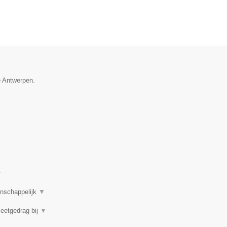
e Antwerpen.
▼
enschappelijk
▼
 eetgedrag bij
▼