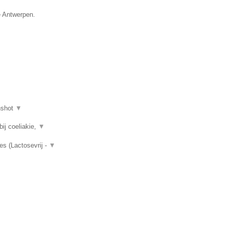
e Antwerpen.
nshot
▼
ij coeliakie,
▼
es (Lactosevrij -
▼