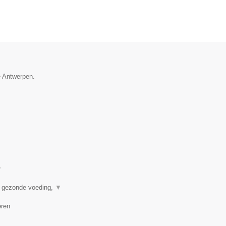
e Antwerpen.
▼
n gezonde voeding,
▼
eren