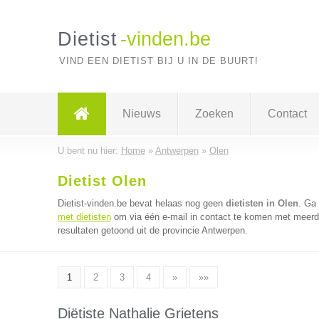
Dietist
-vinden.be
VIND EEN DIETIST BIJ U IN DE BUURT!
Nieuws
Zoeken
Contact
U bent nu hier:
Home
»
Antwerpen
»
Olen
Dietist Olen
Dietist-vinden.be bevat helaas nog geen
dietisten in Olen
. Ga
met dietisten
om via één e-mail in contact te komen met meerder
resultaten getoond uit de provincie Antwerpen.
1
2
3
4
»
»»
Diëtiste Nathalie Grietens