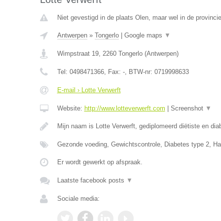
Niet gevestigd in de plaats Olen, maar wel in de provinci
Antwerpen
»
Tongerlo
|
Google maps
▼
Wimpstraat 19
,
2260
Tongerlo
(
Antwerpen
)
Tel:
0498471366
, Fax:
-
, BTW-nr:
0719998633
E-mail › Lotte Verwerft
Website:
http://www.lotteverwerft.com
|
Screenshot
▼
Mijn naam is Lotte Verwerft, gediplomeerd diëtiste en di
Gezonde voeding, Gewichtscontrole, Diabetes type 2, Ha
Er wordt gewerkt op afspraak.
Laatste facebook posts
▼
Sociale media: