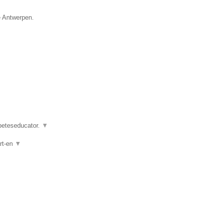
e Antwerpen.
abeteseducator.
▼
rt-en
▼