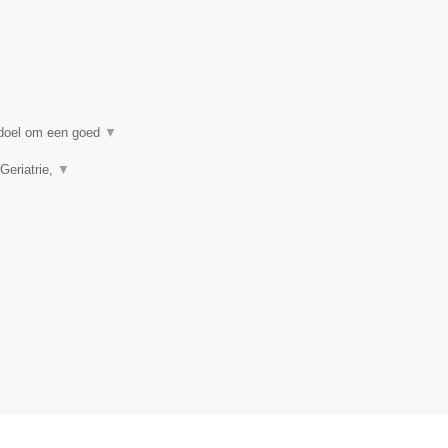
n doel om een goed
▼
Geriatrie,
▼