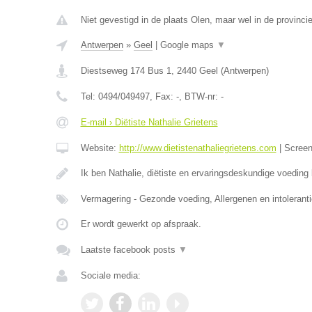
Niet gevestigd in de plaats Olen, maar wel in de provinci
Antwerpen
»
Geel
|
Google maps
▼
Diestseweg 174 Bus 1
,
2440
Geel
(
Antwerpen
)
Tel:
0494/049497
, Fax:
-
, BTW-nr:
-
E-mail › Diëtiste Nathalie Grietens
Website:
http://www.dietistenathaliegrietens.com
|
Scree
Ik ben Nathalie, diëtiste en ervaringsdeskundige voeding b
Vermagering - Gezonde voeding, Allergenen en intoleranti
Er wordt gewerkt op afspraak.
Laatste facebook posts
▼
Sociale media: