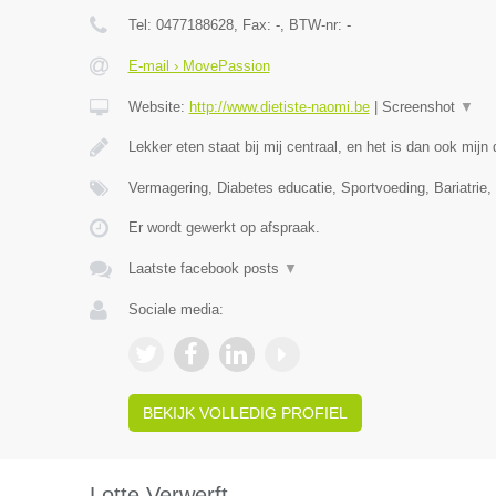
Tel:
0477188628
, Fax:
-
, BTW-nr:
-
E-mail › MovePassion
Website:
http://www.dietiste-naomi.be
|
Screenshot
▼
Lekker eten staat bij mij centraal, en het is dan ook mij
Vermagering, Diabetes educatie, Sportvoeding, Bariatrie, 
Er wordt gewerkt op afspraak.
Laatste facebook posts
▼
Sociale media:
BEKIJK VOLLEDIG PROFIEL
Lotte Verwerft