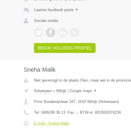
Laatste facebook posts
▼
Sociale media:
BEKIJK VOLLEDIG PROFIEL
Sneha Malik
Niet gevestigd in de plaats Olen, maar wel in de provinci
Antwerpen
»
Wilrijk
|
Google maps
▼
Prins Boudewijnlaan 347
,
2610
Wilrijk
(
Antwerpen
)
Tel:
0495/99.39.13
, Fax:
-
, BTW-nr:
BE0550374238
E-mail › Sneha Malik