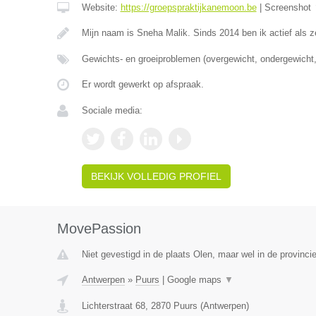
Website:
https://groepspraktijkanemoon.be
|
Screenshot
Mijn naam is Sneha Malik. Sinds 2014 ben ik actief als z
Gewichts- en groeiproblemen (overgewicht, ondergewicht,
Er wordt gewerkt op afspraak.
Sociale media:
BEKIJK VOLLEDIG PROFIEL
MovePassion
Niet gevestigd in de plaats Olen, maar wel in de provinci
Antwerpen
»
Puurs
|
Google maps
▼
Lichterstraat 68
,
2870
Puurs
(
Antwerpen
)