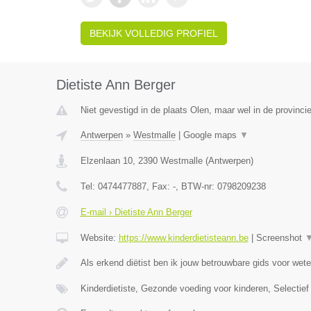
BEKIJK VOLLEDIG PROFIEL
Dietiste Ann Berger
Niet gevestigd in de plaats Olen, maar wel in de provinci
Antwerpen
»
Westmalle
|
Google maps
▼
Elzenlaan 10
,
2390
Westmalle
(
Antwerpen
)
Tel:
0474477887
, Fax:
-
, BTW-nr:
0798209238
E-mail › Dietiste Ann Berger
Website:
https://www.kinderdietisteann.be
|
Screenshot
Als erkend diëtist ben ik jouw betrouwbare gids voor wet
Kinderdietiste, Gezonde voeding voor kinderen, Selectief