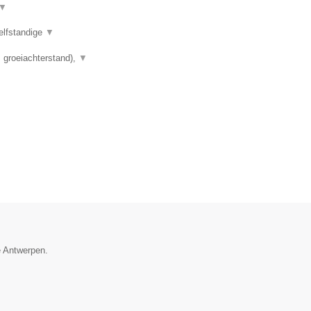
▼
elfstandige
▼
 groeiachterstand),
▼
e Antwerpen.