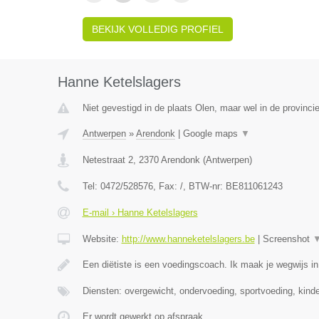
BEKIJK VOLLEDIG PROFIEL
Hanne Ketelslagers
Niet gevestigd in de plaats Olen, maar wel in de provinci
Antwerpen
»
Arendonk
|
Google maps
▼
Netestraat 2
,
2370
Arendonk
(
Antwerpen
)
Tel:
0472/528576
, Fax:
/
, BTW-nr:
BE811061243
E-mail › Hanne Ketelslagers
Website:
http://www.hanneketelslagers.be
|
Screenshot
Een diëtiste is een voedingscoach. Ik maak je wegwijs i
Diensten: overgewicht, ondervoeding, sportvoeding, kind
Er wordt gewerkt op afspraak.