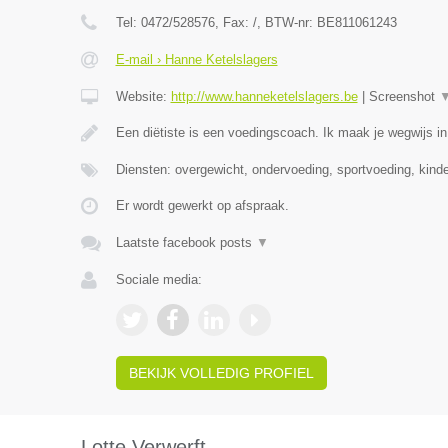
Tel:
0472/528576
, Fax:
/
, BTW-nr:
BE811061243
E-mail › Hanne Ketelslagers
Website:
http://www.hanneketelslagers.be
|
Screenshot
Een diëtiste is een voedingscoach. Ik maak je wegwijs i
Diensten: overgewicht, ondervoeding, sportvoeding, kind
Er wordt gewerkt op afspraak.
Laatste facebook posts
▼
Sociale media:
BEKIJK VOLLEDIG PROFIEL
Lotte Verwerft