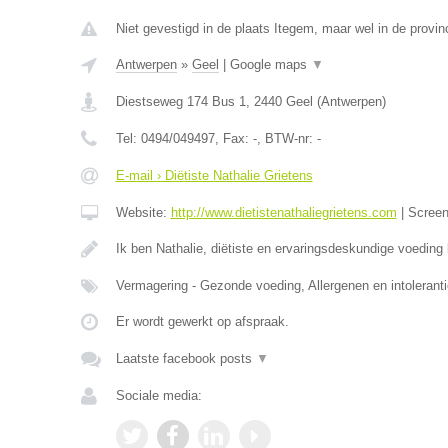
Niet gevestigd in de plaats Itegem, maar wel in de provin
Antwerpen
»
Geel
|
Google maps
▼
Diestseweg 174 Bus 1
,
2440
Geel
(
Antwerpen
)
Tel:
0494/049497
, Fax:
-
, BTW-nr:
-
E-mail › Diëtiste Nathalie Grietens
Website:
http://www.dietistenathaliegrietens.com
|
Scree
Ik ben Nathalie, diëtiste en ervaringsdeskundige voeding b
Vermagering - Gezonde voeding, Allergenen en intoleranti
Er wordt gewerkt op afspraak.
Laatste facebook posts
▼
Sociale media: