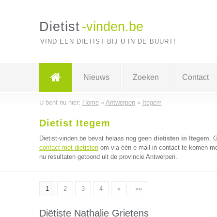
Dietist
-vinden.be
VIND EEN DIETIST BIJ U IN DE BUURT!
Nieuws
Zoeken
Contact
U bent nu hier:
Home
»
Antwerpen
»
Itegem
Dietist Itegem
Dietist-vinden.be bevat helaas nog geen
dietisten in Itegem
. 
contact met dietisten
om via één e-mail in contact te komen met
nu resultaten getoond uit de provincie Antwerpen.
1
2
3
4
»
»»
Diëtiste Nathalie Grietens