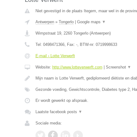
Niet gevestigd in de plaats Itegem, maar wel in de provin
Antwerpen
»
Tongerlo
|
Google maps
▼
Wimpstraat 19
,
2260
Tongerlo
(
Antwerpen
)
Tel:
0498471366
, Fax:
-
, BTW-nr:
0719998633
E-mail › Lotte Verwerft
Website:
http://www.lotteverwerft.com
|
Screenshot
▼
Mijn naam is Lotte Verwerft, gediplomeerd diëtiste en di
Gezonde voeding, Gewichtscontrole, Diabetes type 2, Ha
Er wordt gewerkt op afspraak.
Laatste facebook posts
▼
Sociale media: