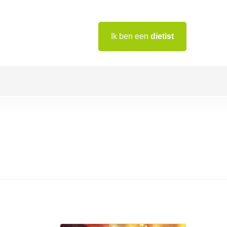
Ik ben een
dietist