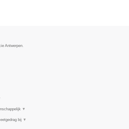
cie Antwerpen.
▼
enschappelijk
▼
 eetgedrag bij
▼