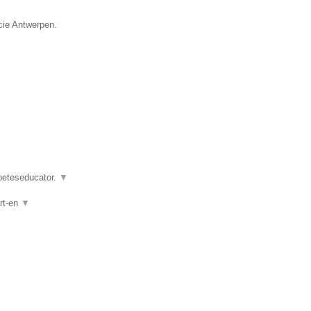
cie Antwerpen.
abeteseducator.
▼
rt-en
▼