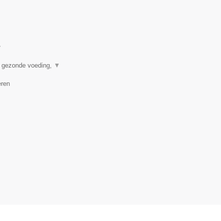
▼
n gezonde voeding,
▼
eren