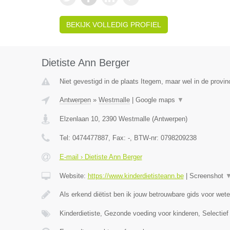
BEKIJK VOLLEDIG PROFIEL
Dietiste Ann Berger
Niet gevestigd in de plaats Itegem, maar wel in de provin
Antwerpen
»
Westmalle
|
Google maps
▼
Elzenlaan 10
,
2390
Westmalle
(
Antwerpen
)
Tel:
0474477887
, Fax:
-
, BTW-nr:
0798209238
E-mail › Dietiste Ann Berger
Website:
https://www.kinderdietisteann.be
|
Screenshot
Als erkend diëtist ben ik jouw betrouwbare gids voor wet
Kinderdietiste, Gezonde voeding voor kinderen, Selectief