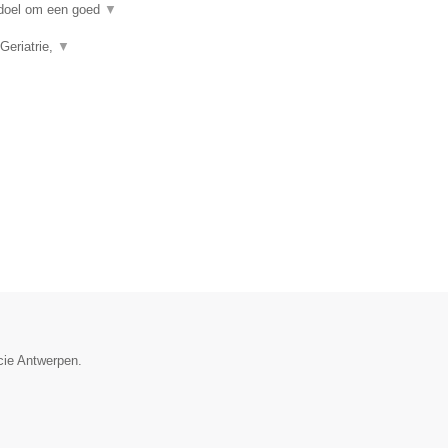
n doel om een goed
▼
Geriatrie,
▼
cie Antwerpen.