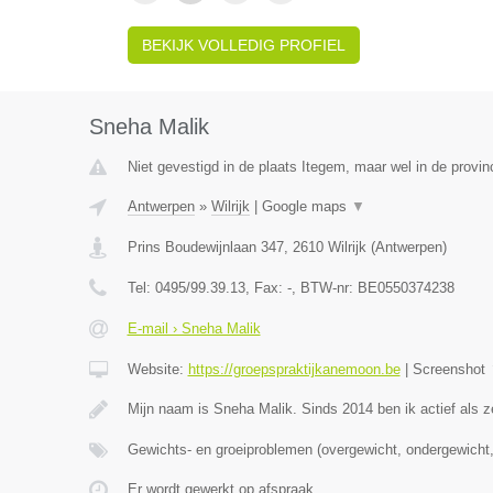
BEKIJK VOLLEDIG PROFIEL
Sneha Malik
Niet gevestigd in de plaats Itegem, maar wel in de provin
Antwerpen
»
Wilrijk
|
Google maps
▼
Prins Boudewijnlaan 347
,
2610
Wilrijk
(
Antwerpen
)
Tel:
0495/99.39.13
, Fax:
-
, BTW-nr:
BE0550374238
E-mail › Sneha Malik
Website:
https://groepspraktijkanemoon.be
|
Screenshot
Mijn naam is Sneha Malik. Sinds 2014 ben ik actief als z
Gewichts- en groeiproblemen (overgewicht, ondergewicht,
Er wordt gewerkt op afspraak.