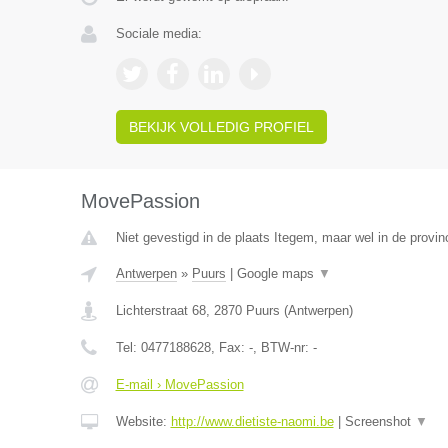
Sociale media:
BEKIJK VOLLEDIG PROFIEL
MovePassion
Niet gevestigd in de plaats Itegem, maar wel in de provin
Antwerpen
»
Puurs
|
Google maps
▼
Lichterstraat 68
,
2870
Puurs
(
Antwerpen
)
Tel:
0477188628
, Fax:
-
, BTW-nr:
-
E-mail › MovePassion
Website:
http://www.dietiste-naomi.be
|
Screenshot
▼