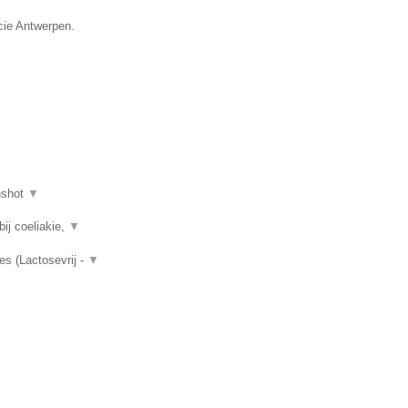
cie Antwerpen.
nshot
▼
ij coeliakie,
▼
es (Lactosevrij -
▼