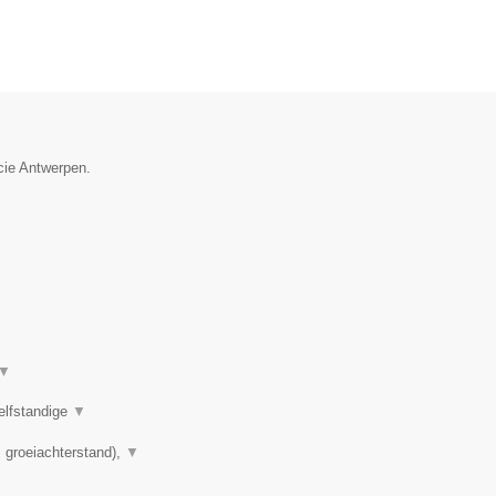
cie Antwerpen.
▼
elfstandige
▼
 groeiachterstand),
▼