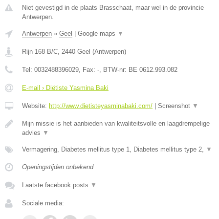
Niet gevestigd in de plaats Brasschaat, maar wel in de provincie
Antwerpen.
Antwerpen
»
Geel
|
Google maps
▼
Rijn 168 B/C
,
2440
Geel
(
Antwerpen
)
Tel:
0032488396029
, Fax:
-
, BTW-nr:
BE 0612.993.082
E-mail › Diëtiste Yasmina Baki
Website:
http://www.dietisteyasminabaki.com/
|
Screenshot
▼
Mijn missie is het aanbieden van kwaliteitsvolle en laagdrempelige
advies
▼
Vermagering, Diabetes mellitus type 1, Diabetes mellitus type 2,
▼
Openingstijden onbekend
Laatste facebook posts
▼
Sociale media: