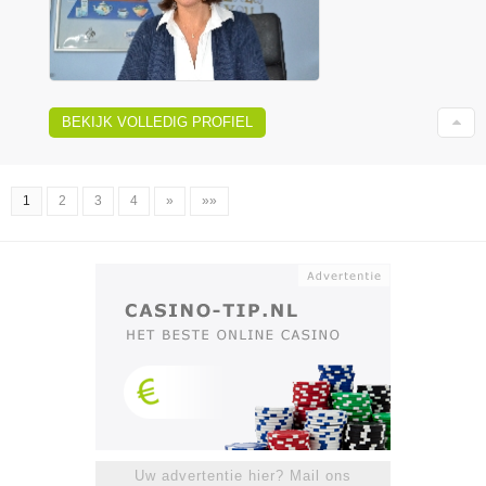
BEKIJK VOLLEDIG PROFIEL
1
2
3
4
»
»»
Uw advertentie hier? Mail ons