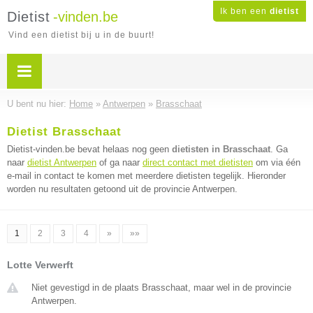
Ik ben een
dietist
Dietist
-vinden.be
Vind een dietist bij u in de buurt!
U bent nu hier:
Home
»
Antwerpen
»
Brasschaat
Dietist Brasschaat
Dietist-vinden.be bevat helaas nog geen
dietisten in Brasschaat
. Ga
naar
dietist Antwerpen
of ga naar
direct contact met dietisten
om via één
e-mail in contact te komen met meerdere dietisten tegelijk. Hieronder
worden nu resultaten getoond uit de provincie Antwerpen.
1
2
3
4
»
»»
Lotte Verwerft
Niet gevestigd in de plaats Brasschaat, maar wel in de provincie
Antwerpen.