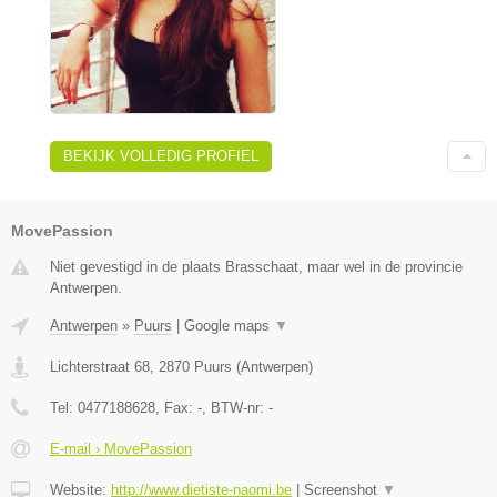
BEKIJK VOLLEDIG PROFIEL
MovePassion
Niet gevestigd in de plaats Brasschaat, maar wel in de provincie
Antwerpen.
Antwerpen
»
Puurs
|
Google maps
▼
Lichterstraat 68
,
2870
Puurs
(
Antwerpen
)
Tel:
0477188628
, Fax:
-
, BTW-nr:
-
E-mail › MovePassion
Website:
http://www.dietiste-naomi.be
|
Screenshot
▼