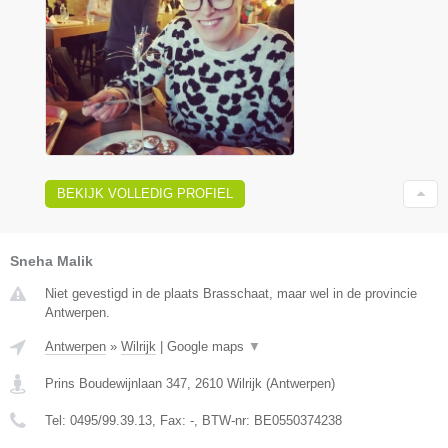
BEKIJK VOLLEDIG PROFIEL
Sneha Malik
Niet gevestigd in de plaats Brasschaat, maar wel in de provincie
Antwerpen.
Antwerpen
»
Wilrijk
|
Google maps
▼
Prins Boudewijnlaan 347
,
2610
Wilrijk
(
Antwerpen
)
Tel:
0495/99.39.13
, Fax:
-
, BTW-nr:
BE0550374238