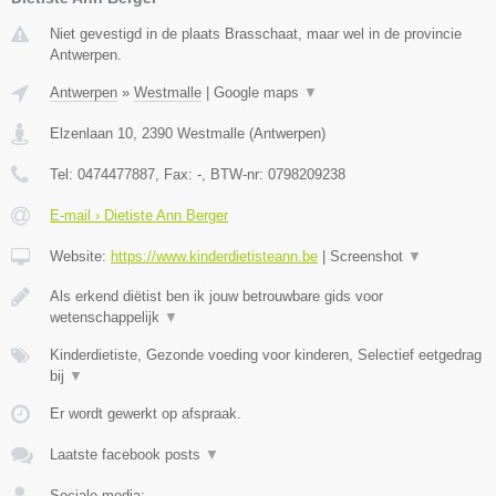
Niet gevestigd in de plaats Brasschaat, maar wel in de provincie
Antwerpen.
Antwerpen
»
Westmalle
|
Google maps
▼
Elzenlaan 10
,
2390
Westmalle
(
Antwerpen
)
Tel:
0474477887
, Fax:
-
, BTW-nr:
0798209238
E-mail › Dietiste Ann Berger
Website:
https://www.kinderdietisteann.be
|
Screenshot
▼
Als erkend diëtist ben ik jouw betrouwbare gids voor
wetenschappelijk
▼
Kinderdietiste, Gezonde voeding voor kinderen, Selectief eetgedrag
bij
▼
Er wordt gewerkt op afspraak.
Laatste facebook posts
▼
Sociale media: