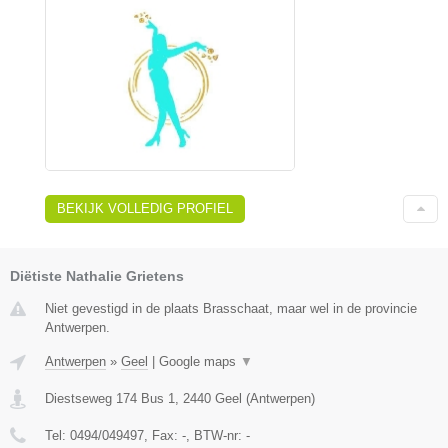
BEKIJK VOLLEDIG PROFIEL
Diëtiste Nathalie Grietens
Niet gevestigd in de plaats Brasschaat, maar wel in de provincie
Antwerpen.
Antwerpen
»
Geel
|
Google maps
▼
Diestseweg 174 Bus 1
,
2440
Geel
(
Antwerpen
)
Tel:
0494/049497
, Fax:
-
, BTW-nr:
-