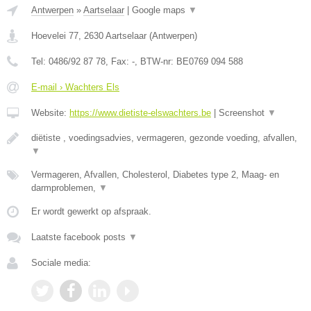
Antwerpen
»
Aartselaar
|
Google maps
▼
Hoevelei 77
,
2630
Aartselaar
(
Antwerpen
)
Tel:
0486/92 87 78
, Fax:
-
, BTW-nr:
BE0769 094 588
E-mail › Wachters Els
Website:
https://www.dietiste-elswachters.be
|
Screenshot
▼
diëtiste , voedingsadvies, vermageren, gezonde voeding, afvallen,
▼
Vermageren, Afvallen, Cholesterol, Diabetes type 2, Maag- en
darmproblemen,
▼
Er wordt gewerkt op afspraak.
Laatste facebook posts
▼
Sociale media: