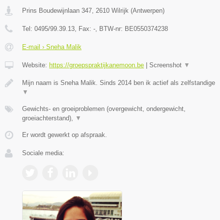
Prins Boudewijnlaan 347
,
2610
Wilrijk
(
Antwerpen
)
Tel:
0495/99.39.13
, Fax:
-
, BTW-nr:
BE0550374238
E-mail › Sneha Malik
Website:
https://groepspraktijkanemoon.be
|
Screenshot
▼
Mijn naam is Sneha Malik. Sinds 2014 ben ik actief als zelfstandige
▼
Gewichts- en groeiproblemen (overgewicht, ondergewicht,
groeiachterstand),
▼
Er wordt gewerkt op afspraak.
Sociale media: