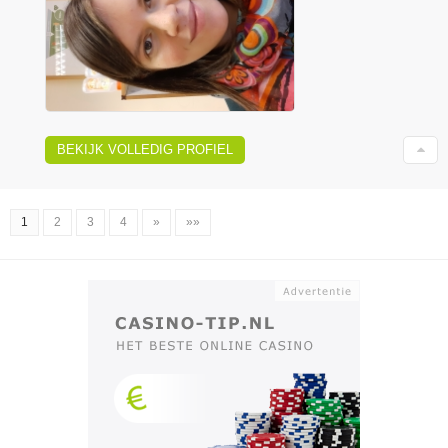
BEKIJK VOLLEDIG PROFIEL
1
2
3
4
»
»»