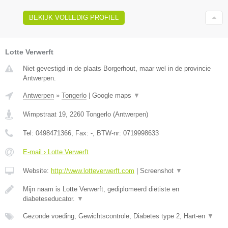
BEKIJK VOLLEDIG PROFIEL
Lotte Verwerft
Niet gevestigd in de plaats Borgerhout, maar wel in de provincie
Antwerpen.
Antwerpen
»
Tongerlo
|
Google maps
▼
Wimpstraat 19
,
2260
Tongerlo
(
Antwerpen
)
Tel:
0498471366
, Fax:
-
, BTW-nr:
0719998633
E-mail › Lotte Verwerft
Website:
http://www.lotteverwerft.com
|
Screenshot
▼
Mijn naam is Lotte Verwerft, gediplomeerd diëtiste en
diabeteseducator.
▼
Gezonde voeding, Gewichtscontrole, Diabetes type 2, Hart-en
▼