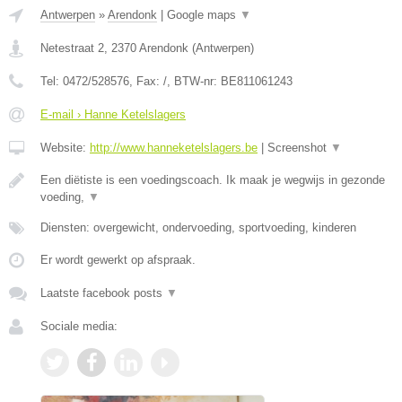
Antwerpen
»
Arendonk
|
Google maps
▼
Netestraat 2
,
2370
Arendonk
(
Antwerpen
)
Tel:
0472/528576
, Fax:
/
, BTW-nr:
BE811061243
E-mail › Hanne Ketelslagers
Website:
http://www.hanneketelslagers.be
|
Screenshot
▼
Een diëtiste is een voedingscoach. Ik maak je wegwijs in gezonde
voeding,
▼
Diensten: overgewicht, ondervoeding, sportvoeding, kinderen
Er wordt gewerkt op afspraak.
Laatste facebook posts
▼
Sociale media: