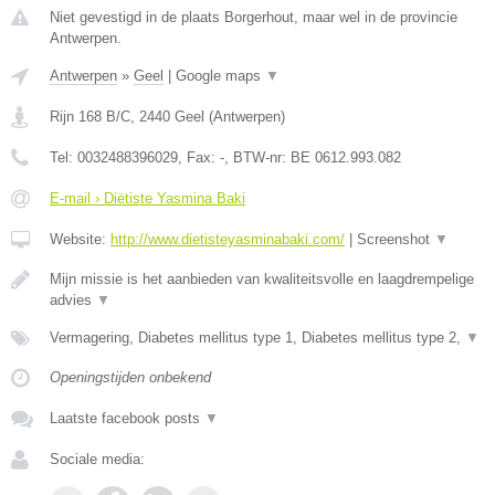
Niet gevestigd in de plaats Borgerhout, maar wel in de provincie
Antwerpen.
Antwerpen
»
Geel
|
Google maps
▼
Rijn 168 B/C
,
2440
Geel
(
Antwerpen
)
Tel:
0032488396029
, Fax:
-
, BTW-nr:
BE 0612.993.082
E-mail › Diëtiste Yasmina Baki
Website:
http://www.dietisteyasminabaki.com/
|
Screenshot
▼
Mijn missie is het aanbieden van kwaliteitsvolle en laagdrempelige
advies
▼
Vermagering, Diabetes mellitus type 1, Diabetes mellitus type 2,
▼
Openingstijden onbekend
Laatste facebook posts
▼
Sociale media: