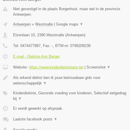
Niet gevestigd in de plaats Borgerhout, maar wel in de provincie
Antwerpen.
Antwerpen
»
Westmalle
|
Google maps
▼
Elzenlaan 10
,
2390
Westmalle
(
Antwerpen
)
Tel:
0474477887
, Fax:
-
, BTW-nr:
0798209238
E-mail › Dietiste Ann Berger
Website:
https://www.kinderdietisteann.be
|
Screenshot
▼
Als erkend diëtist ben ik jouw betrouwbare gids voor
wetenschappelijk
▼
Kinderdietiste, Gezonde voeding voor kinderen, Selectief eetgedrag
bij
▼
Er wordt gewerkt op afspraak.
Laatste facebook posts
▼
Sociale media: