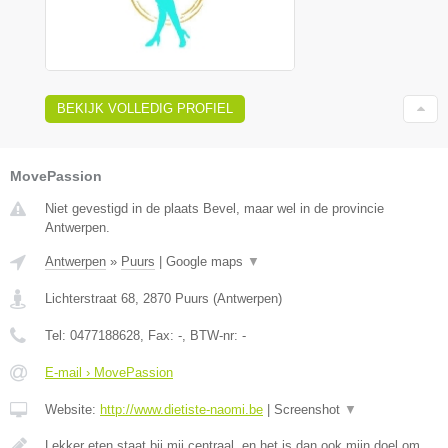
BEKIJK VOLLEDIG PROFIEL
MovePassion
Niet gevestigd in de plaats Bevel, maar wel in de provincie
Antwerpen.
Antwerpen
»
Puurs
|
Google maps
▼
Lichterstraat 68
,
2870
Puurs
(
Antwerpen
)
Tel:
0477188628
, Fax:
-
, BTW-nr:
-
E-mail › MovePassion
Website:
http://www.dietiste-naomi.be
|
Screenshot
▼
Lekker eten staat bij mij centraal, en het is dan ook mijn doel om