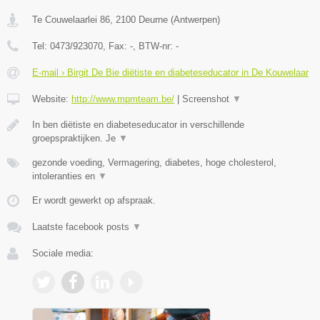
Te Couwelaarlei 86
,
2100
Deurne
(
Antwerpen
)
Tel:
0473/923070
, Fax:
-
, BTW-nr:
-
E-mail › Birgit De Bie diëtiste en diabeteseducator in De Kouwelaar
Website:
http://www.mpmteam.be/
|
Screenshot
▼
In ben diëtiste en diabeteseducator in verschillende
groepspraktijken. Je
▼
gezonde voeding, Vermagering, diabetes, hoge cholesterol,
intoleranties en
▼
Er wordt gewerkt op afspraak.
Laatste facebook posts
▼
Sociale media: