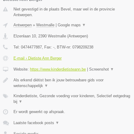
Niet gevestigd in de plaats Bevel, maar wel in de provincie
Antwerpen.
Antwerpen
»
Westmalle
|
Google maps
▼
Elzenlaan 10
,
2390
Westmalle
(
Antwerpen
)
Tel:
0474477887
, Fax:
-
, BTW-nr:
0798209238
E-mail › Dietiste Ann Berger
Website:
https://www.kinderdietisteann.be
|
Screenshot
▼
Als erkend diëtist ben ik jouw betrouwbare gids voor
wetenschappelijk
▼
Kinderdietiste, Gezonde voeding voor kinderen, Selectief eetgedrag
bij
▼
Er wordt gewerkt op afspraak.
Laatste facebook posts
▼
Sociale media: