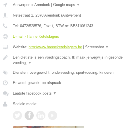
Antwerpen
»
Arendonk
|
Google maps
▼
Netestraat 2
,
2370
Arendonk
(
Antwerpen
)
Tel:
0472/528576
, Fax:
/
, BTW-nr:
BE811061243
E-mail › Hanne Ketelslagers
Website:
http://www.hanneketelslagers.be
|
Screenshot
▼
Een diëtiste is een voedingscoach. Ik maak je wegwijs in gezonde
voeding,
▼
Diensten: overgewicht, ondervoeding, sportvoeding, kinderen
Er wordt gewerkt op afspraak.
Laatste facebook posts
▼
Sociale media: