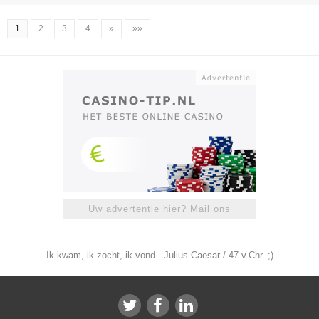
1
2
3
4
»
»»
Uw advertentie hier? Mail ons
Ik kwam, ik zocht, ik vond - Julius Caesar / 47 v.Chr. ;)