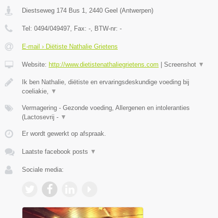
Diestseweg 174 Bus 1
,
2440
Geel
(
Antwerpen
)
Tel:
0494/049497
, Fax:
-
, BTW-nr:
-
E-mail › Diëtiste Nathalie Grietens
Website:
http://www.dietistenathaliegrietens.com
|
Screenshot
▼
Ik ben Nathalie, diëtiste en ervaringsdeskundige voeding bij
coeliakie,
▼
Vermagering - Gezonde voeding, Allergenen en intoleranties
(Lactosevrij -
▼
Er wordt gewerkt op afspraak.
Laatste facebook posts
▼
Sociale media: