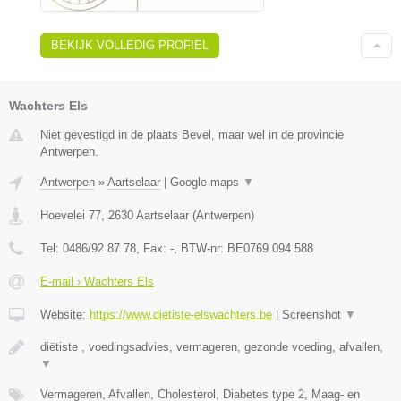
BEKIJK VOLLEDIG PROFIEL
Wachters Els
Niet gevestigd in de plaats Bevel, maar wel in de provincie
Antwerpen.
Antwerpen
»
Aartselaar
|
Google maps
▼
Hoevelei 77
,
2630
Aartselaar
(
Antwerpen
)
Tel:
0486/92 87 78
, Fax:
-
, BTW-nr:
BE0769 094 588
E-mail › Wachters Els
Website:
https://www.dietiste-elswachters.be
|
Screenshot
▼
diëtiste , voedingsadvies, vermageren, gezonde voeding, afvallen,
▼
Vermageren, Afvallen, Cholesterol, Diabetes type 2, Maag- en