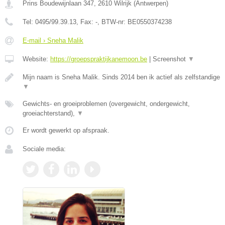
Prins Boudewijnlaan 347
,
2610
Wilrijk
(
Antwerpen
)
Tel:
0495/99.39.13
, Fax:
-
, BTW-nr:
BE0550374238
E-mail › Sneha Malik
Website:
https://groepspraktijkanemoon.be
|
Screenshot
▼
Mijn naam is Sneha Malik. Sinds 2014 ben ik actief als zelfstandige
▼
Gewichts- en groeiproblemen (overgewicht, ondergewicht,
groeiachterstand),
▼
Er wordt gewerkt op afspraak.
Sociale media: